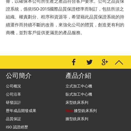
冊，以確保本公司所生產之產品符合客戶要求。公司之品質保
證系統，係依ISO-2015國際品質保證標準而制訂，包括所須之
組織、權責劃分、程序和資源等，希望藉此品質保證系統的持
續運作而持續不斷的改善，來強化公司的體質，創造更有利的
商機，並對客戶提供更滿意的產品服務。
公司簡介
產品介紹
公司概況
立式加工中心機
公司沿革
臥式加工中心機
研發設計
床型銑床系列
歷年成品開發成果
New
膝型銑床系列
品質保証
膝型銑床系列
ISO 認證經歷