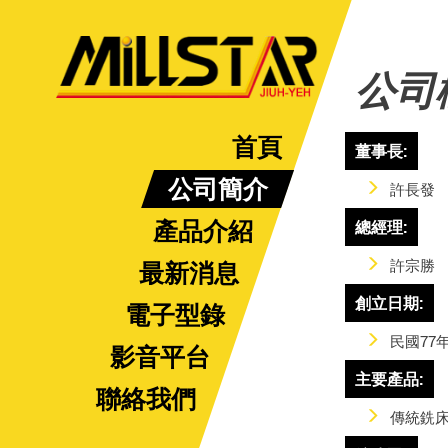
公司
首頁
董事長:
公司簡介
許長發
產品介紹
總經理:
許宗勝
最新消息
創立日期:
電子型錄
民國77年
影音平台
主要產品:
聯絡我們
傳統銑床