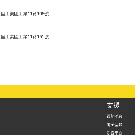
里工業區工業11路195號
里工業區工業11路151號
支援
最新消息
電子型錄
影音平台