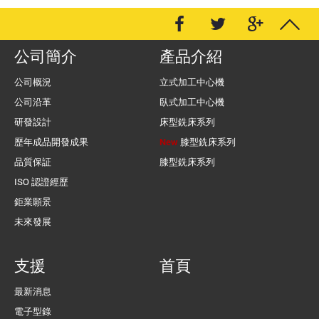
公司簡介
產品介紹
公司概況
立式加工中心機
公司沿革
臥式加工中心機
研發設計
床型銑床系列
歷年成品開發成果
New
膝型銑床系列
品質保証
膝型銑床系列
ISO 認證經歷
鉅業願景
未來發展
支援
首頁
最新消息
電子型錄