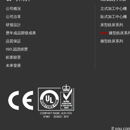
公司概況
立式加工中心機
公司沿革
臥式加工中心機
研發設計
床型銑床系列
歷年成品開發成果
New
膝型銑床系
品質保証
膝型銑床系列
ISO 認證經歷
鉅業願景
未來發展
If you con
©2018 Copyright Jiuh-Yeh Precision Machinery Co., Ltd.