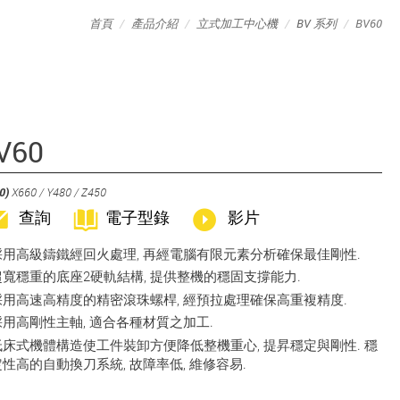
首頁
產品介紹
立式加工中心機
BV 系列
BV60
V60
0)
X660 / Y480 / Z450
查詢
電子型錄
影片
採用高級鑄鐵經回火處理, 再經電腦有限元素分析確保最佳剛性.
超寬穩重的底座2硬軌結構, 提供整機的穩固支撐能力.
採用高速高精度的精密滾珠螺桿, 經預拉處理確保高重複精度.
採用高剛性主軸, 適合各種材質之加工.
低床式機體構造使工件裝卸方便降低整機重心, 提昇穩定與剛性. 穩
定性高的自動換刀系統, 故障率低, 維修容易.