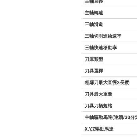
主軸直徑
主軸轉速
三軸滑道
三軸切削進給速率
三軸快速移動率
刀庫類型
刀具選擇
相鄰刀最大直徑X長度
刀具最大重量
刀具刀柄規格
主軸驅動馬達(連續/30分
X,Y,Z驅動馬達