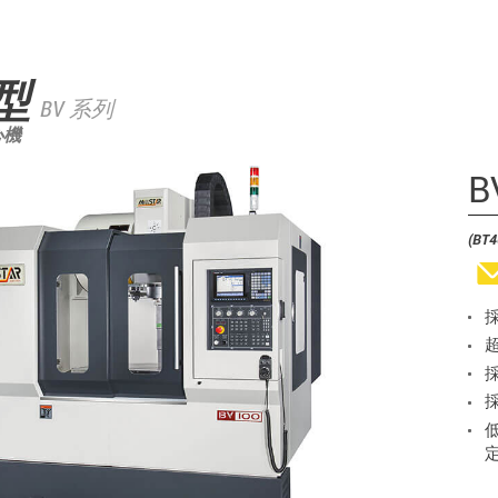
型
BV 系列
心機
B
(BT4