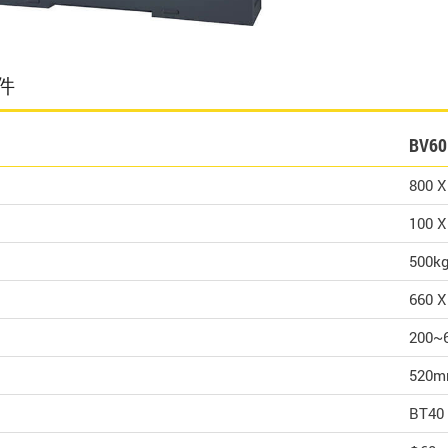
件
BV60
800 
100 X
500k
660 X
200~
520
BT40