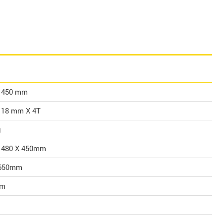
X 450 mm
 18 mm X 4T
g
 480 X 450mm
650mm
mm