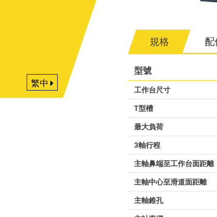
規格
配
型號
繁中
工作台尺寸
T型槽
最大負荷
3軸行程
主軸鼻端至工作台面距離
主軸中心至滑道面距離
主軸錐孔