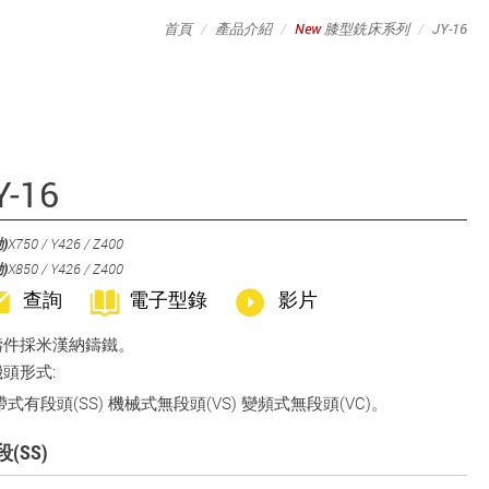
首頁
產品介紹
New
膝型銑床系列
JY-16
Y-16
)
X750 / Y426 / Z400
)
X850 / Y426 / Z400
查詢
電子型錄
影片
鑄件採米漢納鑄鐵。
機頭形式:
帶式有段頭(SS) 機械式無段頭(VS) 變頻式無段頭(VC)。
段(SS)