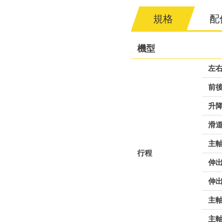
規格
配
機型
左右
前後
升降
滑道
主
行程
伸
伸
主
主