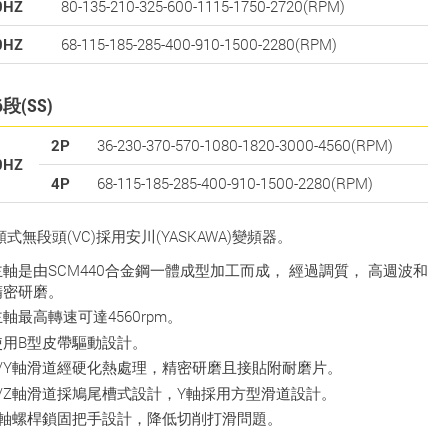
0HZ
80-135-210-325-600-1115-1750-2720(RPM)
0HZ
68-115-185-285-400-910-1500-2280(RPM)
6段(SS)
2P
36-230-370-570-1080-1820-3000-4560(RPM)
0HZ
4P
68-115-185-285-400-910-1500-2280(RPM)
頻式無段頭(VC)採用安川(YASKAWA)變頻器。
主軸是由SCM440合金鋼一體成型加工而成， 經過調質， 高週波和
精密研磨。
軸最高轉速可達4560rpm。
使用B型皮帶驅動設計。
X/Y軸滑道經硬化熱處理，精密研磨且接貼附耐磨片。
X/Z軸滑道採鳩尾槽式設計，Y軸採用方型滑道設計。
Y軸螺桿鎖固把手設計，降低切削打滑問題。