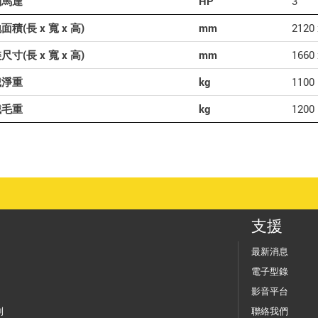
軸馬達
HP
3
面積(長 x 寬 x 高)
mm
2120 
尺寸(長 x 寬 x 高)
mm
1660 
械淨重
kg
1100
械毛重
kg
1200
支援
最新消息
電子型錄
影音平台
列
聯絡我們