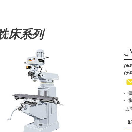
銑床系列
J
(自動
(手動
-皮
8