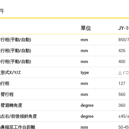
件
單位
JY-1
行程(手動/自動)
mm
850/
行程(手動/自動)
mm
426
行程(手動/自動)
mm
400
形式X/Y/Z
type
△ / □
軸行程
mm
127
出臂行程
mm
560
出臂迴轉角度
degree
360
軸左右/前後傾斜角度
degree
±45/
軸鼻端至工作台距離
mm
50-45