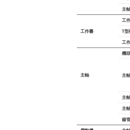
主
工
工作臺
T型
工
機
主軸
主
主軸
主
齒