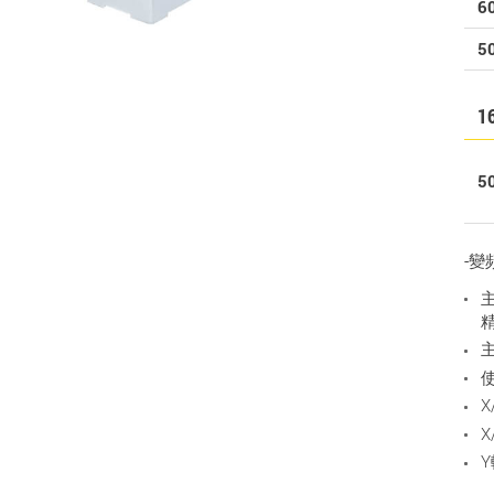
6
5
1
5
-變
主