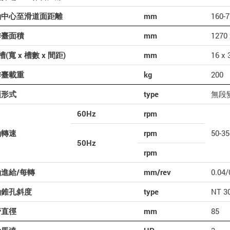
軸中心至滑道面距離
mm
160-
作臺面積
mm
1270 
槽(寬 x 槽數 x 間距)
mm
16 x 
作臺載重
kg
200
頭形式
type
無段
60Hz
rpm
軸轉速
rpm
50-3
50Hz
rpm
進給/每轉
mm/rev
0.04/
軸錐孔斜度
type
NT 3
管直徑
mm
85