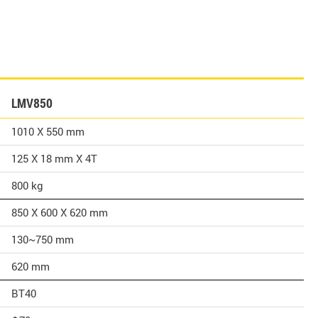
LMV850
1010 X 550 mm
125 X 18 mm X 4T
800 kg
850 X 600 X 620 mm
130~750 mm
620 mm
BT40