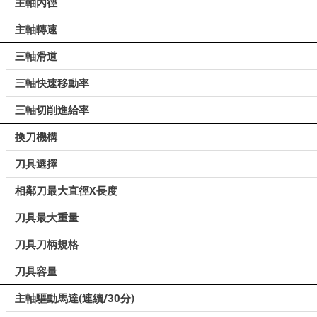
主軸內徑
主軸轉速
三軸滑道
三軸快速移動率
三軸切削進給率
換刀機構
刀具選擇
相鄰刀最大直徑X長度
刀具最大重量
刀具刀柄規格
刀具容量
主軸驅動馬達(連續/30分)