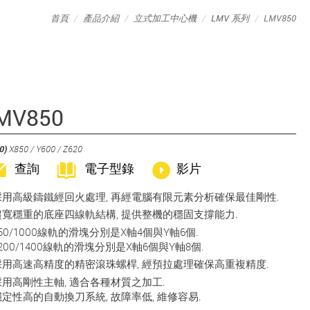
首頁
產品介紹
立式加工中心機
LMV 系列
LMV850
MV850
0)
X850 / Y600 / Z620
查詢
電子型錄
影片
採用高級鑄鐵經回火處理, 再經電腦有限元素分析確保最佳剛性.
超寬穩重的底座四線軌結構, 提供整機的穩固支撐能力.
50/1000線軌的滑塊分別是X軸4個與Y軸6個.
200/1400線軌的滑塊分別是X軸6個與Y軸8個.
採用高速高精度的精密滾珠螺桿, 經預拉處理確保高重複精度.
採用高剛性主軸, 適合各種材質之加工.
穩定性高的自動換刀系統, 故障率低, 維修容易.