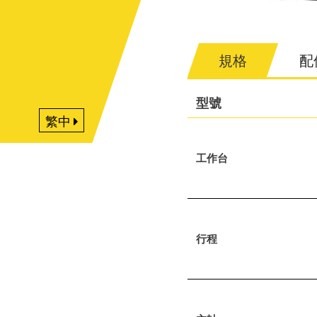
規格
配
型號
繁中
工作台
行程