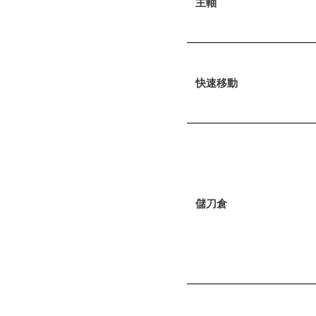
主軸
快速移動
儲刀倉