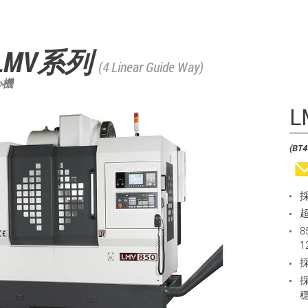
LMV系列
(4 Linear Guide Way)
心機
L
(BT4
8
1