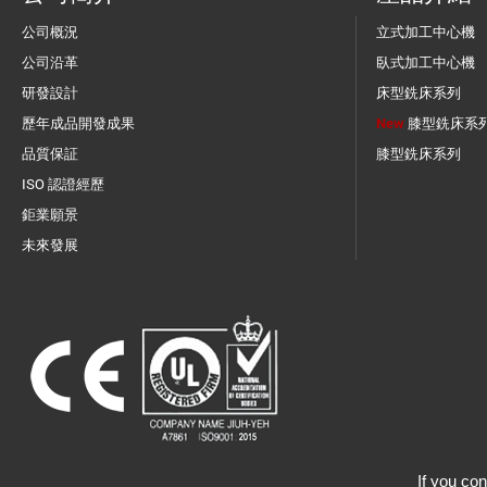
公司概況
立式加工中心機
公司沿革
臥式加工中心機
研發設計
床型銑床系列
歷年成品開發成果
New
膝型銑床系
品質保証
膝型銑床系列
ISO 認證經歷
鉅業願景
未來發展
If you con
©2018 Copyright Jiuh-Yeh Precision Machinery Co., Ltd.