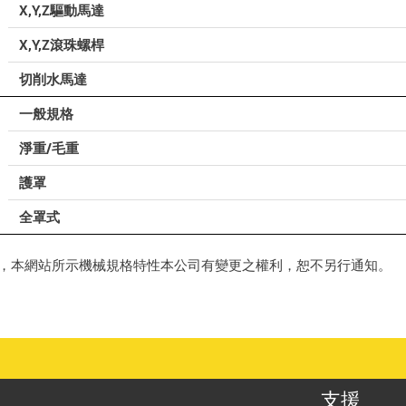
X,Y,Z驅動馬達
X,Y,Z滾珠螺桿
切削水馬達
一般規格
淨重/毛重
護罩
全罩式
，本網站所示機械規格特性本公司有變更之權利，恕不另行通知。
支援