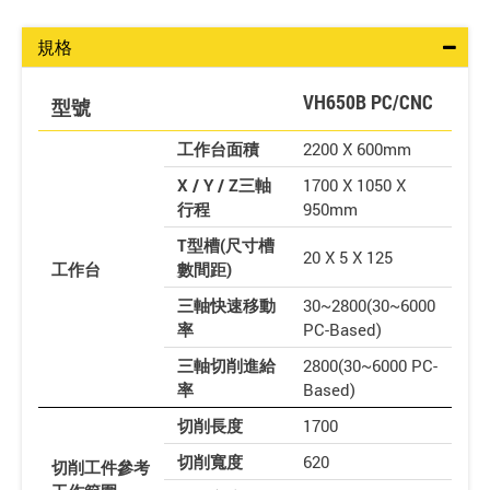
規格
VH650B PC/CNC
型號
工作台面積
2200 X 600mm
X / Y / Z三軸
1700 X 1050 X
行程
950mm
T型槽(尺寸槽
20 X 5 X 125
工作台
數間距)
三軸快速移動
30~2800(30~6000
率
PC-Based)
三軸切削進給
2800(30~6000 PC-
率
Based)
切削長度
1700
切削寬度
620
切削工件參考