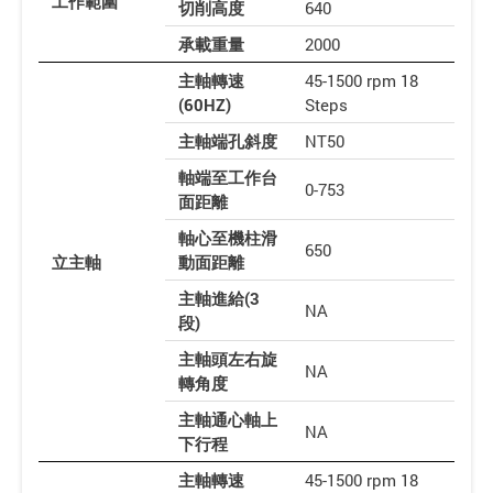
工作範圍
切削高度
640
承載重量
2000
主軸轉速
45-1500 rpm 18
(60HZ)
Steps
主軸端孔斜度
NT50
軸端至工作台
0-753
面距離
軸心至機柱滑
650
立主軸
動面距離
主軸進給(3
NA
段)
主軸頭左右旋
NA
轉角度
主軸通心軸上
NA
下行程
主軸轉速
45-1500 rpm 18