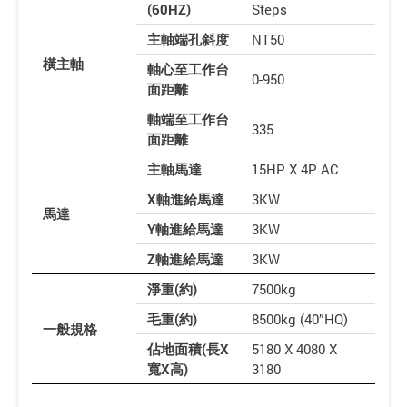
(60HZ)
Steps
主軸端孔斜度
NT50
橫主軸
軸心至工作台
0-950
面距離
軸端至工作台
335
面距離
主軸馬達
15HP X 4P AC
X軸進給馬達
3KW
馬達
Y軸進給馬達
3KW
Z軸進給馬達
3KW
淨重(約)
7500kg
毛重(約)
8500kg (40”HQ)
一般規格
佔地面積(長X
5180 X 4080 X
寬X高)
3180