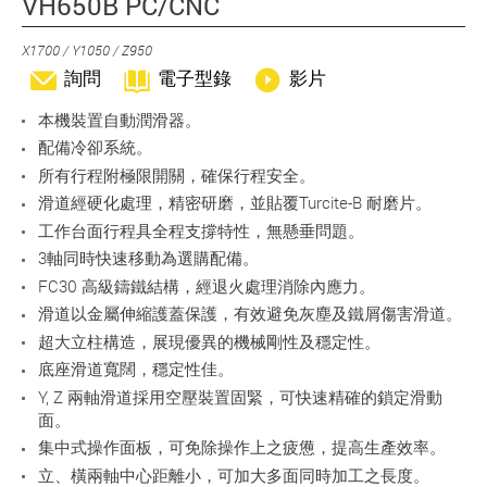
VH650B PC/CNC
X1700 / Y1050 / Z950
詢問
電子型錄
影片
本機裝置自動潤滑器。
配備冷卻系統。
所有行程附極限開關，確保行程安全。
滑道經硬化處理，精密研磨，並貼覆Turcite-B 耐磨片。
工作台面行程具全程支撐特性，無懸垂問題。
3軸同時快速移動為選購配備。
FC30 高級鑄鐵結構，經退火處理消除內應力。
滑道以金屬伸縮護蓋保護，有效避免灰塵及鐵屑傷害滑道。
超大立柱構造，展現優異的機械剛性及穩定性。
底座滑道寬闊，穩定性佳。
Y, Z 兩軸滑道採用空壓裝置固緊，可快速精確的鎖定滑動
面。
集中式操作面板，可免除操作上之疲憊，提高生產效率。
立、橫兩軸中心距離小，可加大多面同時加工之長度。