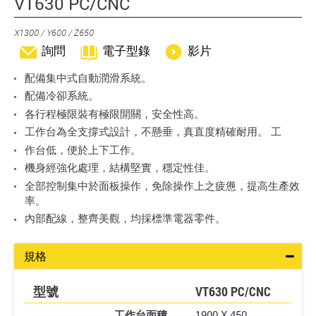
VT630 PC/CNC
X1300 / Y600 / Z650
詢問
電子型錄
影片
配備集中式自動潤滑系統。
配備冷卻系統。
各行程極限裝有極限開關，安全性高。
工作台為全支撐式設計，不懸垂，真直度精確耐用。 工
作台低，便於上下工作。
機身經強化處理，結構堅實，穩定性佳。
全部控制集中於面板操作，免除操作上之疲憊，提高生產效
率。
內部配線，整齊美觀，均採標準電器零件。
規格
型號
VT630 PC/CNC
工作台面積
1900 X 450