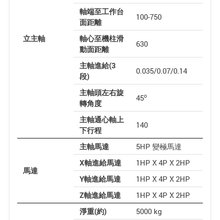
軸端至工作台
100-750
面距離
立主軸
軸心至機柱滑
630
動面距離
主軸進給(3
0.035/0.07/0.14
段)
主軸頭左右旋
o
45
轉角度
主軸通心軸上
140
下行程
主軸馬達
5HP 變極馬達
X軸進給馬達
1HP X 4P X 2HP
馬達
Y軸進給馬達
1HP X 4P X 2HP
Z軸進給馬達
1HP X 4P X 2HP
淨重(約)
5000 kg