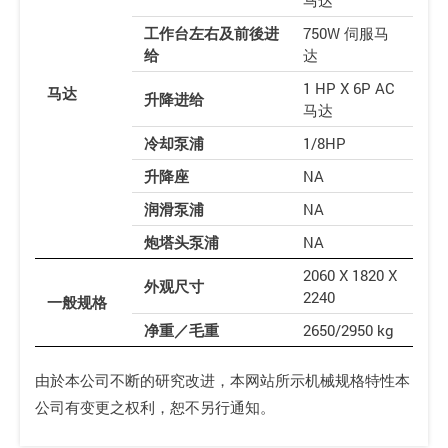
马达
工作台左右及前後进
750W 伺服马
给
达
1 HP X 6P AC
马达
升降进给
马达
冷却泵浦
1/8HP
升降座
NA
润滑泵浦
NA
炮塔头泵浦
NA
2060 X 1820 X
外观尺寸
2240
一般规格
净重／毛重
2650/2950 kg
由於本公司不断的研究改进，本网站所示机械规格特性本
公司有变更之权利，恕不另行通知。