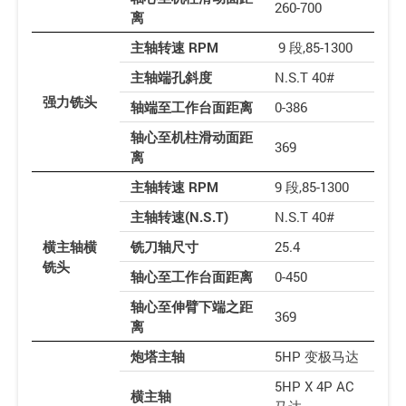
260-700
离
主轴转速 RPM
9 段,85-1300
主轴端孔斜度
N.S.T 40#
强力铣头
轴端至工作台面距离
0-386
轴心至机柱滑动面距
369
离
主轴转速 RPM
9 段,85-1300
主轴转速(N.S.T)
N.S.T 40#
横主轴横
铣刀轴尺寸
25.4
铣头
轴心至工作台面距离
0-450
轴心至伸臂下端之距
369
离
炮塔主轴
5HP 变极马达
5HP X 4P AC
横主轴