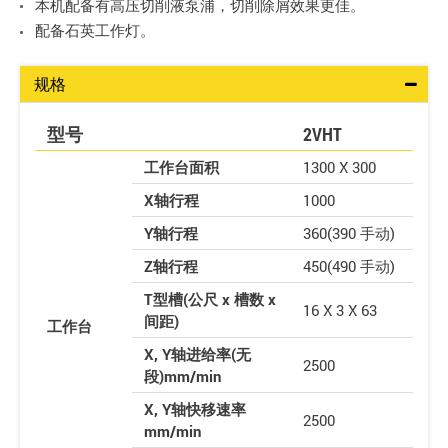
本机配备有高压切削液泵浦，切削除屑效果更佳。
配备石英工作灯。
规格
型号
2VHT
工作台面积
1300 X 300
X轴行程
1000
Y轴行程
360(390 手动)
Z轴行程
450(490 手动)
T型槽(公尺 x 槽数 x
16 X 3 X 63
间距)
工作台
X, Y轴进给率(无
2500
段)mm/min
X, Y轴快移速率
2500
mm/min