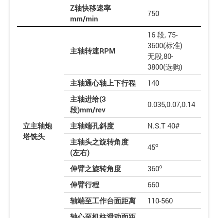
Z轴快移速率
750
mm/min
16 段, 75-
3600(标准)
主轴转速RPM
无段,80-
3800(选购)
主轴通心轴上下行程
140
主轴进给(3
0.035,0.07,0.14
段)mm/rev
立主轴炮
主轴端孔斜度
N.S.T 40#
塔铣头
主轴头之旋转角度
o
45
(左右)
o
伸臂之旋转角度
360
伸臂行程
660
轴端至工作台面距离
110-560
轴心至机柱滑动面距