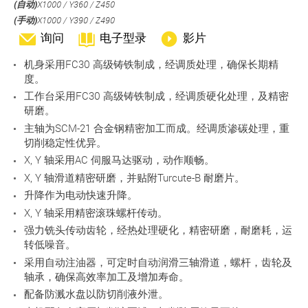
(自动)
X1000 / Y360 / Z450
(手动)
X1000 / Y390 / Z490
询问
电子型录
影片
机身采用FC30 高级铸铁制成，经调质处理，确保长期精
度。
工作台采用FC30 高级铸铁制成，经调质硬化处理，及精密
研磨。
主轴为SCM-21 合金钢精密加工而成。经调质渗碳处理，重
切削稳定性优异。
X, Y 轴采用AC 伺服马达驱动，动作顺畅。
X, Y 轴滑道精密研磨，并贴附Turcute-B 耐磨片。
升降作为电动快速升降。
X, Y 轴采用精密滚珠螺杆传动。
强力铣头传动齿轮，经热处理硬化，精密研磨，耐磨耗，运
转低噪音。
采用自动注油器，可定时自动润滑三轴滑道，螺杆，齿轮及
轴承，确保高效率加工及增加寿命。
配备防溅水盘以防切削液外泄。