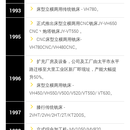
床型立横两用传统铣床 - VH780。
1993
正式推出床型立横两用CNC铣床JY-VH650
CNC丶炮塔铣床JY-VT550 。
1995
CNC床型立横两用铣床-
VH780CNC/VH480CNC。
扩充厂房及设备，公司及工厂由太平市永平
路迁移至大里工业区新厂即现址，产能大幅提
升50%。
1996
床型立横两用铣床 -
VH450/VH550/V500/V520/VT550/ VT630。
膝行传统铣床 -
1997
2VHT/2VH/2HT/2T/KT200S。
立式综合加工机- MV1050/MV820。