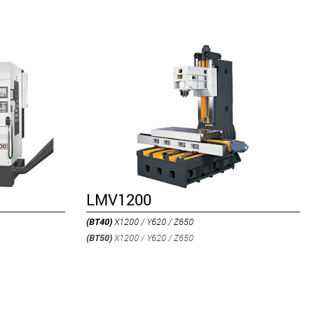
LMV1200
(BT40)
X1200 / Y620 / Z650
(BT50)
X1200 / Y620 / Z650