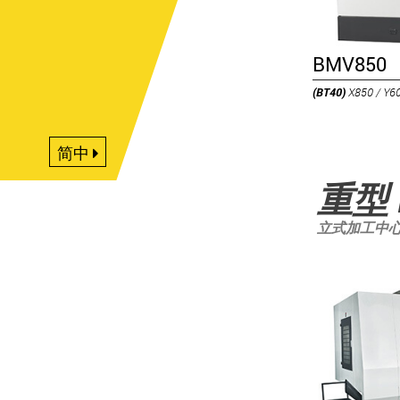
BMV850
(BT40)
X850 / Y6
简中
重型
立式加工中