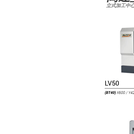
立式加工中
LV50
(BT40)
X600 / Y4