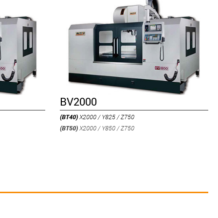
BV2000
(BT40)
X2000 / Y825 / Z750
(BT50)
X2000 / Y850 / Z750