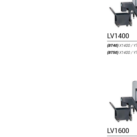
LV1400
(BT40)
X1400 / Y
(BT50)
X1400 / Y
LV1600