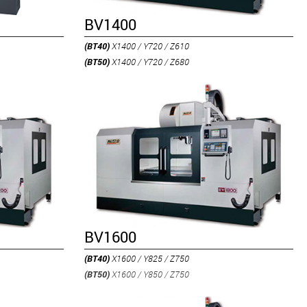
BV1400
(BT40)
X1400 / Y720 / Z610
(BT50)
X1400 / Y720 / Z680
BV1600
(BT40)
X1600 / Y825 / Z750
(BT50)
X1600 / Y850 / Z750