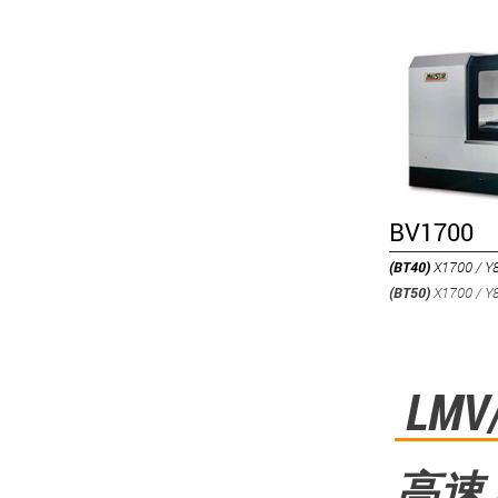
BV1700
(BT40)
X1700 / Y
(BT50)
X1700 / Y
LMV
高速 