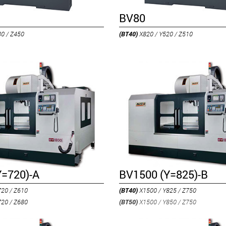
BV80
80 / Z450
(BT40)
X820 / Y520 / Z510
Y=720)-A
BV1500 (Y=825)-B
720 / Z610
(BT40)
X1500 / Y825 / Z750
720 / Z680
(BT50)
X1500 / Y850 / Z750