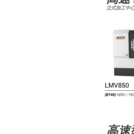
立式加工中
LMV850
(BT40)
X850 / Y6
高速