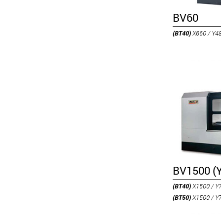
BV60
(BT40)
X660 / Y4
BV1500 (
(BT40)
X1500 / Y
(BT50)
X1500 / Y