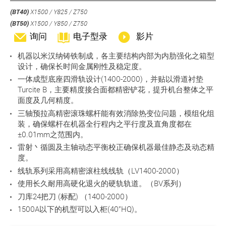
(BT40)
X1500 / Y825 / Z750
(BT50)
X1500 / Y850 / Z750
询问
电子型录
影片
机器以米汉纳铸铁制成，各主要结构内部为内肋强化之箱型
设计，确保长时间金属刚性及稳定度。
一体成型底座四滑轨设计(1400-2000)，并贴以滑道衬垫
Turcite B，主要精度接合面都精密铲花，提升机台整体之平
面度及几何精度。
三轴预拉高精密滚珠螺杆能有效消除热变位问题，模组化组
装，确保螺杆在机器全行程内之平行度及直角度都在
±0.01mm之范围内。
雷射丶循圆及主轴动态平衡校正确保机器最佳静态及动态精
度。
线轨系列采用高精密滚柱线线轨（LV1400-2000）
使用长久耐用高硬化退火的硬轨轨道。（BV系列）
刀库24把刀 (标配) （1400-2000）
1500A以下的机型可以入柜(40”HQ)。