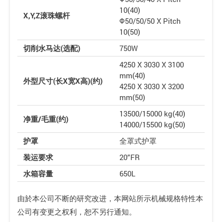
10(40)
X,Y,Z滚珠螺杆
Φ50/50/50 X Pitch
10(50)
切削水马达(选配)
750W
4250 X 3030 X 3100
mm(40)
外型尺寸(长X宽X高)(约)
4250 X 3030 X 3200
mm(50)
13500/15000 kg(40)
净重/毛重(约)
14000/15500 kg(50)
护罩
全罩式护罩
装运要求
20”FR
水箱容量
650L
由於本公司不断的研究改进，本网站所示机械规格特性本
公司有变更之权利，恕不另行通知。