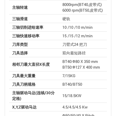
8000rpm(BT40,皮带式)
主轴转速
6000 rpm(BT50,皮带式)
三轴滑道
硬轨
三轴切削进给速率
10 /10 /10 m/min
三轴快速移动率
15 /15 /12 m/min
刀库类型
刀臂式24 把刀
刀具选择
双向最短路径
BT40:Φ80 X 350 mm
相邻刀最大直径X长度
BT50:Φ127 X 400 mm
刀具最大重量
7/15KG
刀具刀柄规格
BT40/BT50
主轴驱动马达(连续/30分
15/18.5KW
定格)
X,Y,Z驱动马达
4.5/4.5/4.5 Kw
Φ50/50/40 X Pitch