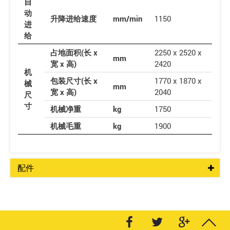
自
动
升降进给速度
mm/min
1150
进
给
占地面积(长 x
2250 x 2520 x
mm
宽 x 高)
2420
机
包装尺寸(长 x
1770 x 1870 x
械
mm
宽 x 高)
2040
尺
寸
机械净重
kg
1750
机械毛重
kg
1900
配件