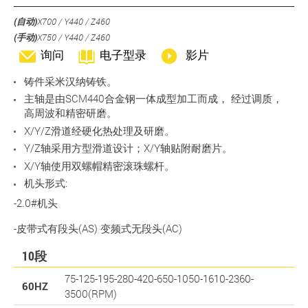
(自动)
X700 / Y440 / Z460
(手动)
X750 / Y440 / Z460
询问
电子型录
影片
铸件采米汉纳铸铁。
主轴是由SCM440合金钢一体成型加工而成， 经过调质，
高周波和精密研磨。
X/Y/Z滑道经硬化热处理及研磨。
Y/Z轴采用方型滑道设计；X/Y轴贴附耐磨片。
X/Y轴使用双螺帽精密滚珠螺杆。
机头形式:
-2.0#机头
-皮带式有段头(AS) 变频式无段头(AC)
10段
75-125-195-280-420-650-1050-1610-2360-
60HZ
3500(RPM)