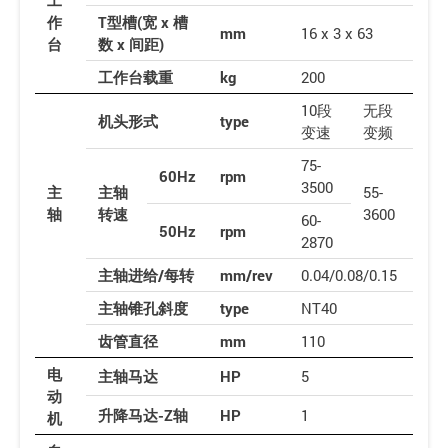
作
T型槽(宽 x 槽
mm
16 x 3 x 63
台
数 x 间距)
工作台载重
kg
200
10段
无段
机头形式
type
变速
变频
75-
60Hz
rpm
3500
主
主轴
55-
轴
转速
3600
60-
50Hz
rpm
2870
主轴进给/每转
mm/rev
0.04/0.08/0.15
主轴锥孔斜度
type
NT40
齿管直径
mm
110
电
主轴马达
HP
5
动
升降马达-Z轴
HP
1
机