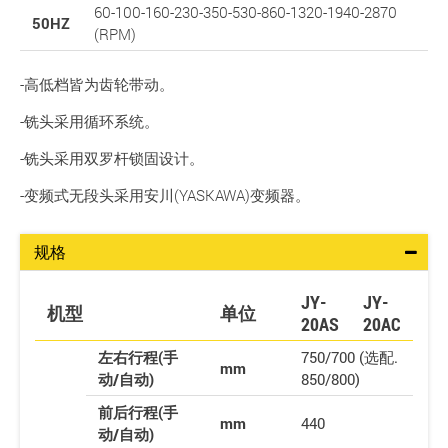
60-100-160-230-350-530-860-1320-1940-2870
50HZ
(RPM)
-高低档皆为齿轮带动。
-铣头采用循环系统。
-铣头采用双罗杆锁固设计。
-变频式无段头采用安川(YASKAWA)变频器。
规格
JY-
JY-
机型
单位
20AS
20AC
左右行程(手
750/700 (选配.
mm
动/自动)
850/800)
前后行程(手
mm
440
动/自动)