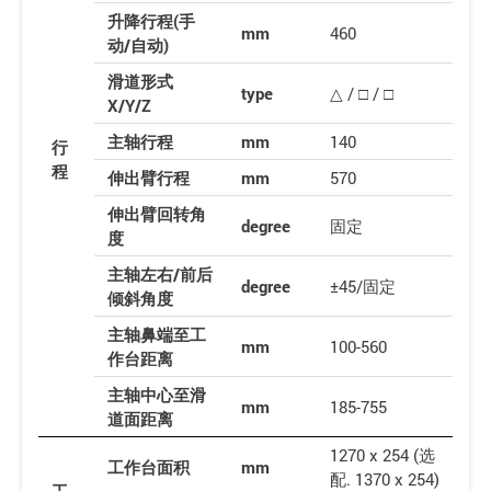
升降行程(手
mm
460
动/自动)
滑道形式
type
△ / □ / □
X/Y/Z
主轴行程
mm
140
行
程
伸出臂行程
mm
570
伸出臂回转角
degree
固定
度
主轴左右/前后
degree
±45/固定
倾斜角度
主轴鼻端至工
mm
100-560
作台距离
主轴中心至滑
mm
185-755
道面距离
1270 x 254 (选
工作台面积
mm
配. 1370 x 254)
工