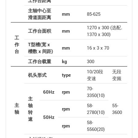
工作台距离
主轴中心至
mm
85-625
滑道面距离
1270 x 300 (选配.
工作台面积
mm
1370 x 300)
工
作
T型槽(宽 x
mm
16 x 3 x 70
台
槽数 x 间距)
工作台载重
kg
300
10/20段
无段
机头形式
type
变速
变频
70-
60Hz
rpm
3350(10)
主
主
轴
58-
55-
rpm
轴
转
2780(10)
3600
50Hz
速
58-
rpm
5560(20)