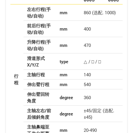
左右行程(手
mm
860 (选配. 1000)
动/自动)
前后行程(手
mm
400
动/自动)
升降行程(手
mm
470
动/自动)
滑道形式
type
△ / □ / □
X/Y/Z
主轴行程
mm
140
行
程
伸出臂行程
mm
540
伸出臂回转
degree
360
角度
主轴左右/前
±45/固定 (选配.
degree
后倾斜角度
±45)
主轴鼻端至
mm
20-490