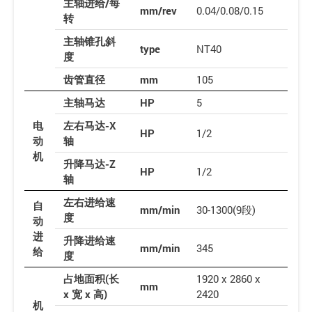
主轴进给/每
mm/rev
0.04/0.08/0.15
转
主轴锥孔斜
type
NT40
度
齿管直径
mm
105
主轴马达
HP
5
电
左右马达-X
HP
1/2
动
轴
机
升降马达-Z
HP
1/2
轴
左右进给速
自
mm/min
30-1300(9段)
度
动
进
升降进给速
mm/min
345
给
度
占地面积(长
1920 x 2860 x
mm
x 宽 x 高)
2420
机