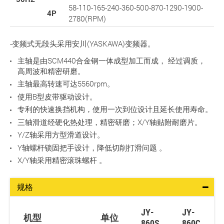
58-110-165-240-360-500-870-1290-1900-
4P
2780(RPM)
-变频式无段头采用安川(YASKAWA)变频器。
主轴是由SCM440合金钢一体成型加工而成， 经过调质，
高周波和精密研磨。
主轴最高转速可达5560rpm。
使用B型皮带驱动设计。
专利的快速换挡机构，使用一次到位设计且延长使用寿命。
三轴滑道经硬化热处理，精密研磨；X/Y轴贴附耐磨片。
Y/Z轴采用方型滑道设计。
Y轴螺杆锁固把手设计，降低切削打滑问题 。
X/Y轴采用精密滚珠螺杆 。
规格
JY-
JY-
机型
单位
860S
860C