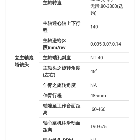
主轴转速
无段,80-3800(选
购)
主轴通心轴上下行
140
程
主轴进给(3
0.035,0.07,0.14
段)mm/rev
立主轴炮
主轴端孔斜度
NT 40
塔铣头
主轴头之旋转角度
o
45
(左右)
伸臂之旋转角度
NA
伸臂行程
485mm
轴端至工作台面距
60-466
离
轴心至机柱滑动面
190-675
距离
强力铣头 RPM
NA