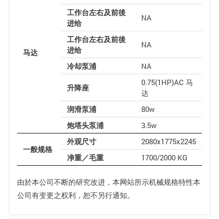
工作台左右及前後
NA
进给
工作台左右及前後
NA
进给
马达
冷却泵浦
NA
0.75(1HP)AC 马
升降座
达
润滑泵浦
80w
炮塔头泵浦
3.5w
外观尺寸
2080x1775x2245
一般规格
净重／毛重
1700/2000 KG
由於本公司不断的研究改进，本网站所示机械规格特性本
公司有变更之权利，恕不另行通知。