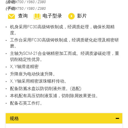
(自动)
X700 / Y360 / Z380
(手动)
X750 / Y380 / Z380
查询
电子型录
影片
机身采用FC30高级铸铁制成，经调质处理，确保长期精
度。
工作台采用FC30高级铸铁制成，经调质硬化处理及精密研
磨。
主轴为SCM-21合金钢精密加工而成。经调质渗碳处理，重
切削稳定性优异。
X, Y轴滑道精密
升降座为电动快速升降。
X, Y轴采用精密滚珠螺杆传动。
配备防溅水盘以防切削液外泄。(选配)
本机配有高压切削液泵浦，切削除屑效果更佳。
配备石英工作灯。
规格