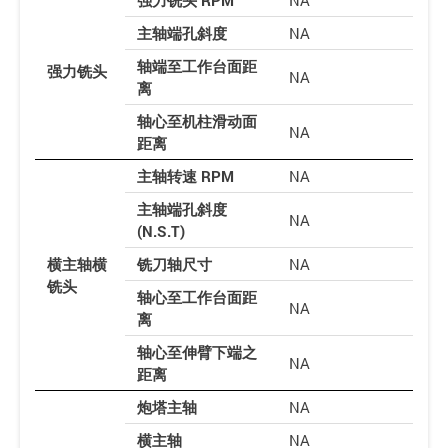
主轴端孔斜度
NA
轴端至工作台面距
强力铣头
NA
离
轴心至机柱滑动面
NA
距离
主轴转速 RPM
NA
主轴端孔斜度
NA
(N.S.T)
横主轴横
铣刀轴尺寸
NA
铣头
轴心至工作台面距
NA
离
轴心至伸臂下端之
NA
距离
炮塔主轴
NA
横主轴
NA