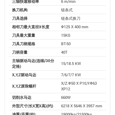
三轴快速移动率
6 m/min
换刀机构
链条式
刀具选择
链条式换刀
相邻刀最大直径X长度
Φ125 X 400 mm
刀具最大重量
15KG
刀具刀柄规格
BT-50
刀柄容量
40T
主轴驱动马达(连续/30分
15/18.5 KW
定格)
X,Y,Z驱动马达
7/6/7/7 KW
X/Z:Φ50 X P10,Y:Φ63
X,Y,Z滚珠螺杆
XP12
切削水马达
660W
外型尺寸(长X宽X高)(约)
6218 X 5646 X 3957 mm
净重/毛重(约)
19000kg/21500kg