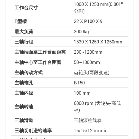
o
1000 X 1250 mm(0.001
工作台尺寸
分割)
T型槽
22 X P100 X 9
最大负荷
2000kg
三轴行程
1530 X 1250 X 1250mm
主轴端面至工作台面距离
230~1280mm
主轴中心至工作台距离
50~1300mm
主轴传动方式
齿轮头(两段变速)
主轴锥孔
BT50
主轴内径
100 mm
6000 rpm (齿轮头-高低
主轴转速
档)
三轴滑道
三轴滚柱线轨
三轴切削进给速率
15/15/12 m/min