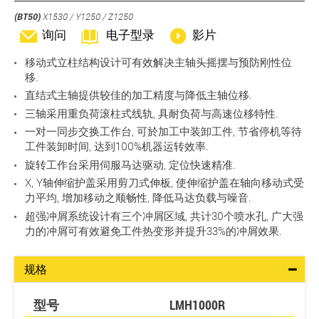
(BT50)
X1530 / Y1250 / Z1250
询问
电子型录
影片
移动式立柱结构设计可有效解决主轴头摇摆与预防刚性位
移.
直结式主轴提供较佳的加工精度与降低主轴位移.
三轴采用重负荷滚柱式线轨, 具耐负荷与高速位移特性.
一对一同步交换工作台, 可於加工中装卸工件, 节省停机等待
工件装卸时间, 达到100%机器运转效率.
旋转工作台采用伺服马达驱动, 定位快速精准.
X, Y轴伸缩护盖采用剪刀式伸板, 使伸缩护盖在轴向移动式受
力平均, 增加移动之顺畅性, 降低马达负载与噪音.
超强冲屑系统设计有三个冲屑区域, 共计30个喷水孔, 广大强
力的冲屑可有效避免工件热变形并提升33%的冲屑效果.
规格
型号
LMH1000R