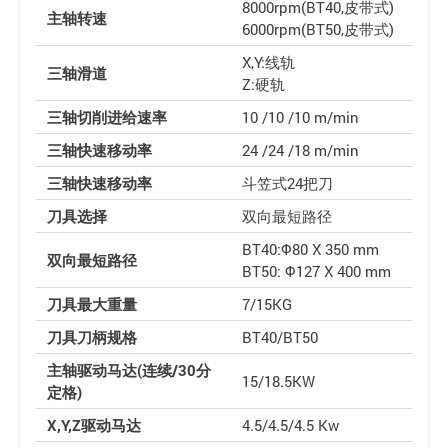
8000rpm(BT40,皮带式)
主轴转速
6000rpm(BT50,皮带式)
X,Y:线轨
三轴滑道
Z:硬轨
三轴切削进给速率
10 /10 /10 m/min
三轴快速移动率
24 /24 /18 m/min
三轴快速移动率
斗笠式24把刀
刀具选择
双向最短路径
BT40:Φ80 X 350 mm
双向最短路径
BT50: Φ127 X 400 mm
刀具最大重量
7/15KG
刀具刀柄规格
BT40/BT50
主轴驱动马达(连续/30分
15/18.5KW
定格)
X,Y,Z驱动马达
4.5/4.5/4.5 Kw