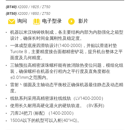
(BT40)
X2000 / Y825 / Z750
(BT50)
X2000 / Y850 / Z750
询问
电子型录
影片
机器以米汉纳铸铁制成，各主要结构内部为内肋强化之箱型
设计，确保长时间金属刚性及稳定度。
一体成型底座四滑轨设计(1400-2000)，并贴以滑道衬垫
Turcite B，主要精度接合面都精密铲花，提升机台整体之平
面度及几何精度。
三轴预拉高精密滚珠螺杆能有效消除热变位问题，模组化组
装，确保螺杆在机器全行程内之平行度及直角度都在
±0.01mm之范围内。
雷射丶循圆及主轴动态平衡校正确保机器最佳静态及动态精
度。
线轨系列采用高精密滚柱线线轨（LV1400-2000）
使用长久耐用高硬化退火的硬轨轨道。（BV系列）
刀库24把刀 (标配) （1400-2000）
1500A以下的机型可以入柜(40”HQ)。