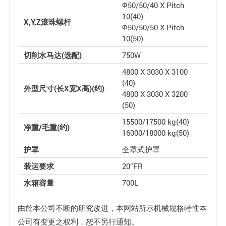
Φ50/50/40 X Pitch
10(40)
X,Y,Z滚珠螺杆
Φ50/50/50 X Pitch
10(50)
切削水马达(选配)
750W
4800 X 3030 X 3100
(40)
外型尺寸(长X宽X高)(约)
4800 X 3030 X 3200
(50)
15500/17500 kg(40)
净重/毛重(约)
16000/18000 kg(50)
护罩
全罩式护罩
装运要求
20”FR
水箱容量
700L
由於本公司不断的研究改进，本网站所示机械规格特性本
公司有变更之权利，恕不另行通知。